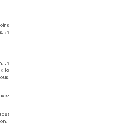
moins
s. En
.
n. En
 à la
ous,
ouvez
tout
ion.