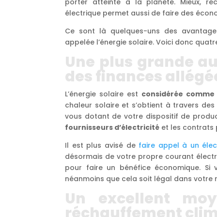
porter atteinte à la planète. Mieux, r
électrique permet aussi de faire des écon
Ce sont là quelques-uns des avantage
appelée l’énergie solaire. Voici donc quat
Une plus grande a
des finances allégé
L’énergie solaire est
considérée comme 
chaleur solaire et s’obtient à travers de
vous dotant de votre dispositif de produ
fournisseurs d’électricité
et les contrats 
Il est plus avisé de
faire appel à un élec
désormais de votre propre courant élect
pour faire un bénéfice économique. Si 
néanmoins que cela soit légal dans votre 
Un excellent moy
réchauffement cli