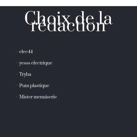
Choix de la
rédaction
–
elec44
–
yesss electrique
–
Tryba
–
Pum plastique
–
Mister menuiserie