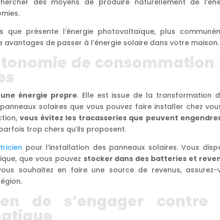
echercher des moyens de produire naturellement de l’éne
omies.
s que présente l’énergie photovoltaïque, plus communé
re avantages de passer à l’énergie solaire dans votre maison.
utonomie de consommation 
es
une énergie propre
. Elle est issue de la transformation 
s panneaux solaires que vous pouvez faire installer chez vou
ction,
vous évitez les tracasseries que peuvent engendrer
parfois trop chers qu’ils proposent.
tricien
pour l’installation des panneaux solaires. Vous disp
rique, que vous pouvez
stocker dans des batteries et reve
vous souhaitez en faire une source de revenus, assurez-
région.
en de s’engager contre 
matique