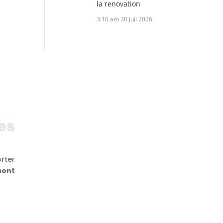
la renovation
3:10 am
30 Juil 2026
es
rter
sont