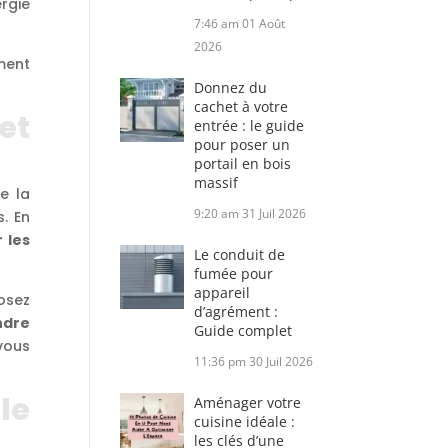
rgie
7:46 am
01 Août
2026
ment
Donnez du
cachet à votre
et
entrée : le guide
pour poser un
portail en bois
massif
de la
9:20 am
31 Juil 2026
s. En
 les
Le conduit de
fumée pour
appareil
osez
d’agrément :
ndre
Guide complet
vous
11:36 pm
30 Juil 2026
le
Aménager votre
cuisine idéale :
les clés d’une