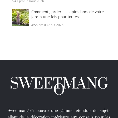
5:41 pm
03 Août 2026
Comment garder les lapins hors de votre
jardin une fois pour toutes
4:55 pm
03 Août 2026
SWEETMANG
O
Sweetmango.fr couvre une gamme étendue de sujets
allant de la décoration intérieure aux conseils pour les