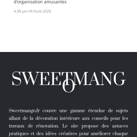
d’organisation amusantes
4:38 pm
04 Août 2026
SWEETMANG
O
Sweetmango.fr couvre une gamme étendue de sujets
allant de la décoration intérieure aux conseils pour les
travaux de rénovation. Le site propose des astuces
pratiques et des idées créatives pour améliorer chaque